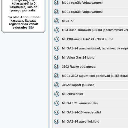
Praegu on, 1361
Müüa toatäis Volga varuosi
külastaja(d) ja 0
kasutaja(d) kes on
praegu portaalis.
Müüa toatäis Volga varuosi
Sa oled Anonüümne
kasutaja. Sa saad
M:24-77
registreerida vabalt
vajutades
SIIA
G24 uued summuti püksid ja talverehvid ve
M: 1984 aasta GAZ 24 - 3800 eurot
M: GAZ-24 uued esitiivad, tagatiivad ja esipõ
M: Volga Gas 24 jupid
3102 Raske südamega
Müüa 3102 tagumised poritiivad ja 156 detail
31029 kapott ja uksed
M: lehtvedrud
M: GAZ 21 varuosadeks
M: GAZ-24-10 keredetailid
M: GAZ-24 uued ilukilbid