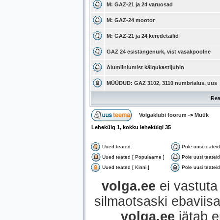
M: GAZ-21 ja 24 varuosad
M: GAZ-24 mootor
M: GAZ-21 ja 24 keredetailid
GAZ 24 esistangenurk, vist vasakpoolne
Alumiiniumist käigukastijubin
MÜÜDUD: GAZ 3102, 3110 numbrialus, uus
Rea
Volgaklubi foorum
->
Müük
Lehekülg
1
, kokku lehekülgi
35
Uued teated
Pole uusi teateid
Uued teated [ Populaarne ]
Pole uusi teatei
Uued teated [ Kinni ]
Pole uusi teateid 
volga.ee
ei vastuta 
silmaotsaski ebaviisak
volga.ee
jätab e