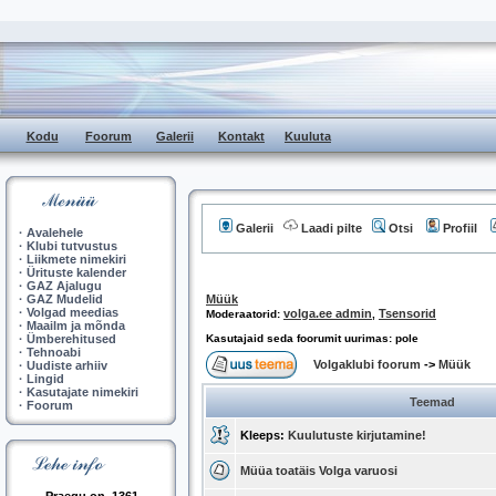
Kodu
Foorum
Galerii
Kontakt
Kuuluta
Galerii
Laadi pilte
Otsi
Profiil
·
Avalehele
·
Klubi tutvustus
·
Liikmete nimekiri
·
Ürituste kalender
·
GAZ Ajalugu
·
GAZ Mudelid
Müük
·
Volgad meedias
volga.ee admin
Tsensorid
Moderaatorid:
,
·
Maailm ja mõnda
·
Ümberehitused
Kasutajaid seda foorumit uurimas: pole
·
Tehnoabi
Volgaklubi foorum
->
Müük
·
Uudiste arhiiv
·
Lingid
·
Kasutajate nimekiri
Teemad
·
Foorum
Kleeps:
Kuulutuste kirjutamine!
Müüa toatäis Volga varuosi